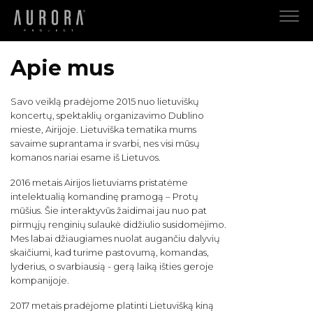
Apie mus
Savo veiklą pradėjome 2015 nuo lietuviškų
koncertų, spektaklių organizavimo Dublino
mieste, Airijoje. Lietuviška tematika mums
savaime suprantama ir svarbi, nes visi mūsų
komanos nariai esame iš Lietuvos.
2016 metais Airijos lietuviams pristatėme
intelektualią komandinę pramogą – Protų
mūšius. Šie interaktyvūs žaidimai jau nuo pat
pirmųjų renginių sulaukė didžiulio susidomėjimo.
Mes labai džiaugiames nuolat augančiu dalyvių
skaičiumi, kad turime pastovumą, komandas,
lyderius, o svarbiausią - gerą laiką išties geroje
kompanijoje.
2017 metais pradėjome platinti Lietuvišką kiną