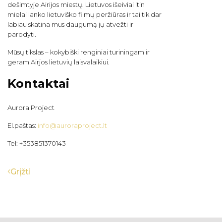
dešimtyje Airijos miestų. Lietuvos išeiviai itin
mielai lanko lietuviško filmų peržiūras ir tai tik dar
labiau skatina mus daugumą jų atvežti ir
parodyti.
Mūsų tikslas – kokybiški renginiai turiningam ir
geram Airjos lietuvių laisvalaikiui.
Kontaktai
Aurora Project
El.paštas:
info@auroraproject.lt
Tel: +353851370143
Grįžti