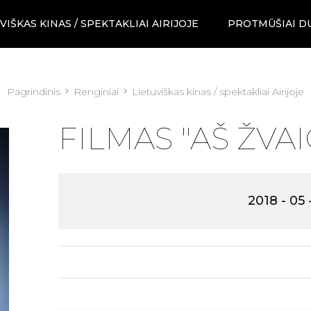
VIŠKAS KINAS / SPEKTAKLIAI AIRIJOJE
PROTMŪŠIAI D
Pagrindinis
Renginiai
Lietuviškas kinas / spektakliai Airijoje
FILMAS "AŠ ŽVA
2018 - 05 