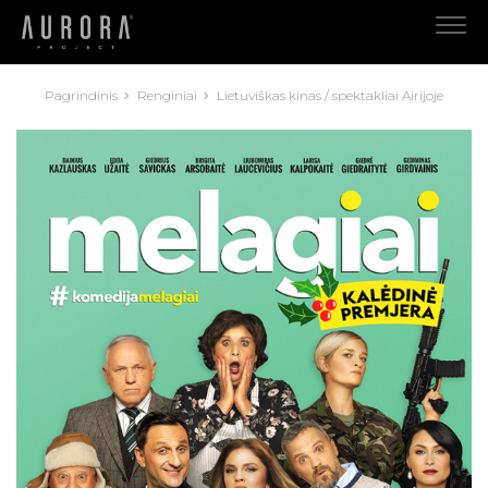
Pagrindinis
Renginiai
Lietuviškas kinas / spektakliai Airijoje