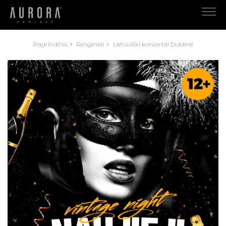
Pagrindinis
Renginiai
Lietuviški koncertai Dubline