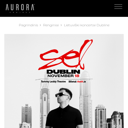
Pagrindinis
Renginiai
Lietuviški koncertai Dubline