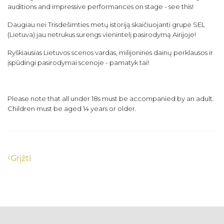
auditions and impressive performances on stage - see this!
Daugiau nei Trisdešimties metų istoriją skaičiuojanti grupė SEL
(Lietuva) jau netrukus surengs vienintelį pasirodymą Airijoje!
Ryškiausias Lietuvos scenos vardas, milijoninės dainų perklausos ir
įspūdingi pasirodymai scenoje - pamatyk tai!
Please note that all under 18s must be accompanied by an adult.
Children must be aged 14 years or older.
Grįžti