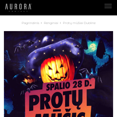
Pagrindinis
Renginiai
Protų mūšiai Dubline