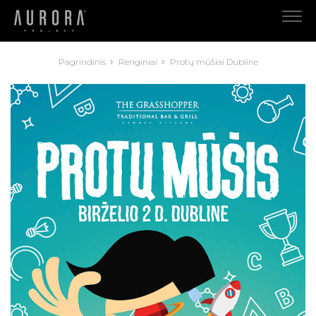
Pagrindinis
Renginiai
Protų mūšiai Dubline